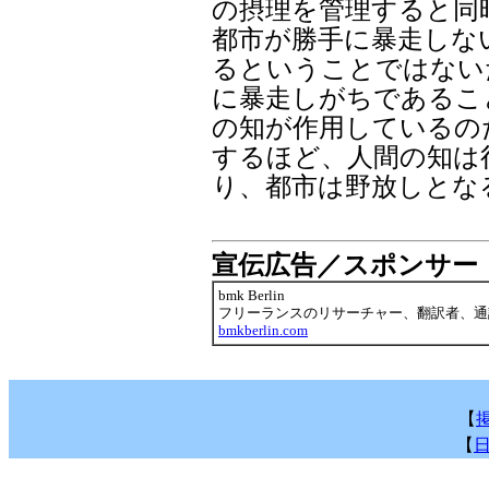
の摂理を管理すると同
都市が勝手に暴走しな
るということではない
に暴走しがちであるこ
の知が作用しているの
するほど、人間の知は
り、都市は野放しとな
宣伝広告／スポンサー
bmk Berlin
フリーランスのリサーチャー、翻訳者、通
bmkberlin.com
【
掲
【