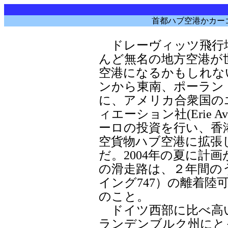
首都ハブ空港かカーゴ
ドレーヴィッツ飛行場(Flu
んど無名の地方空港が
空港になるかもしれな
ンから東南、ポーラン
に、アメリカ合衆国の
ィエーション社(Erie Avi
ーロの投資を行い、香
空貨物ハブ空港に拡張
だ。2004年の夏に計画
の滑走路は、２年間の
イング747）の離着陸可
のこと。
ドイツ西部に比べ高
ランデンブルク州にと