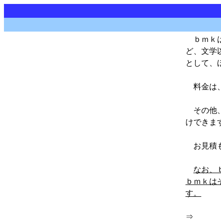
ｂｍｋは
ど、文学
として、
料金は、
その他、
けできま
お見積も
なお、
ｂｍｋは
す。
⇒