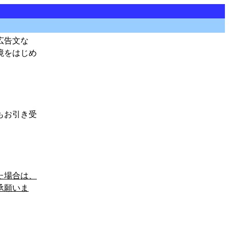
広告文な
境をはじめ
もお引き受
た場合は、
承願いま