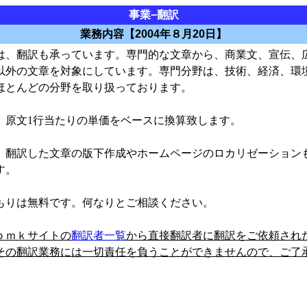
事業−翻訳
業務内容【2004年８月20日】
、翻訳も承っています。専門的な文章から、商業文、宣伝、
以外の文章を対象にしています。専門分野は、技術、経済、環
ほとんどの分野を取り扱っております。
原文1行当たりの単価をベースに換算致します。
翻訳した文章の版下作成やホームページのロカリゼーション
す。
りは無料です。何なりとご相談ください。
ｂｍｋサイトの
翻訳者一覧
から直接翻訳者に翻訳をご依頼され
その翻訳業務には一切責任を負うことができませんので、ご了