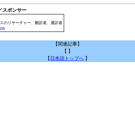
／スポンサー
スのリサーチャー、翻訳者、通訳者
com
【関連記事】
【 】
【
日本語トップへ
】