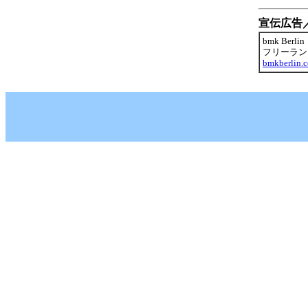
宣伝広告
bmk Berlin
フリーラン
bmkberlin.