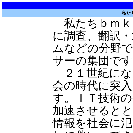
私た
私たちｂｍｋ
に調査、翻訳・
ムなどの分野で
サーの集団です
２１世紀にな
会の時代に突入
す。ＩＴ技術の
加速させるとと
情報を社会に氾