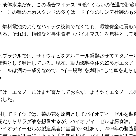
は液体水素だが、この場合マイナス250度Cくらいの低温で貯蔵
い。この種の水素スタンドの多くは、ドイツのリンデ社製のも
燃料電池のようなハイテク技術でなくても、環境保全に貢献
ある。それは、植物など再生資源（バイオマス）を原料として
だ。
ブラジルでは、サトウキビをアルコール発酵させてエタノー
燃料として利用している。現在、動力燃料全体の25％がエタノ
ノールは酒の主成分なので、”イモ焼酎”を燃料にして車を走ら
か。
は、エタノールはまだ普及しておらず、ようやくエタノール
出した。
してドイツでは、菜の花を原料としてバイオディーゼルを製
花だからサラダ油を想像するが、バイオディーゼルは腐食油。
バイオディーゼルの製造業者は全国で23社あり、2003年の製造量
のディーゼル車にちょっと手を加えれば、バイオディーゼルで