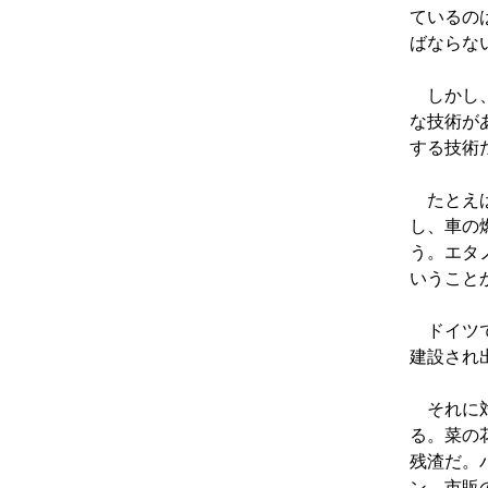
ているの
ばならな
しかし、
な技術が
する技術
たとえば
し、車の
う。エタ
いうこと
ドイツで
建設され
それに対
る。菜の
残渣だ。
ン。市販