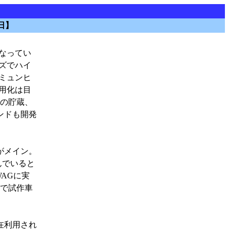
日】
なってい
ズでハイ
ミュンヒ
用化は目
素の貯蔵、
ンドも開発
がメイン。
んでいると
AGに実
市で試作車
在利用され