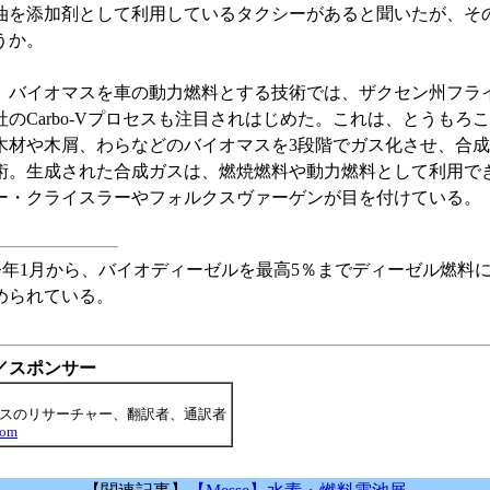
油を添加剤として利用しているタクシーがあると聞いたが、そ
うか。
バイオマスを車の動力燃料とする技術では、ザクセン州フラ
社のCarbo-Vプロセスも注目されはじめた。これは、とうもろ
木材や木屑、わらなどのバイオマスを3段階でガス化させ、合
術。生成された合成ガスは、燃焼燃料や動力燃料として利用で
ー・クライスラーやフォルクスヴァーゲンが目を付けている。
) 今年1月から、バイオディーゼルを最高5％までディーゼル燃料
められている。
／スポンサー
スのリサーチャー、翻訳者、通訳者
com