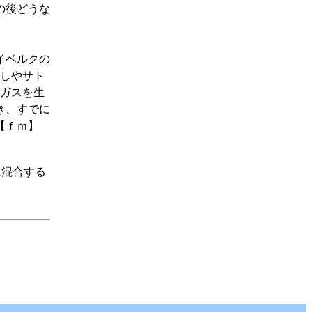
の後どうな
イベルクの
こしやサト
成ガスを生
き、すでに
【ｆｍ】
に混合する