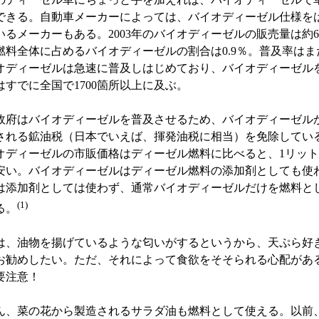
できる。自動車メーカーによっては、バイオディーゼル仕様を
いるメーカーもある。2003年のバイオディーゼルの販売量は約6
燃料全体に占めるバイオディーゼルの割合は0.9％。普及率はま
オディーゼルは急速に普及しはじめており、バイオディーゼル
はすでに全国で1700箇所以上に及ぶ。
府はバイオディーゼルを普及させるため、バイオディーゼル
される鉱油税（日本でいえば、揮発油税に相当）を免除してい
オディーゼルの市販価格はディーゼル燃料に比べると、1リッ
安い。バイオディーゼルはディーゼル燃料の添加剤としても使
は添加剤としては使わず、通常バイオディーゼルだけを燃料と
(1)
る。
、油物を揚げているような匂いがするというから、天ぷら好
お勧めしたい。ただ、それによって食欲をそそられる心配があ
要注意！
、菜の花から製造されるサラダ油も燃料として使える。以前