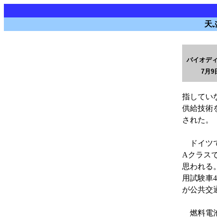
天
バイオデ
7月9日
指してい
供給技術
された。
ドイツで
Aクラス
思われる
用試験車
が公共交
燃料電池