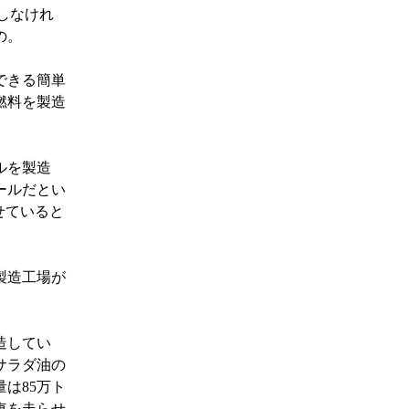
しなけれ
の。
できる簡単
燃料を製造
ルを製造
ールだとい
せていると
製造工場が
造してい
サラダ油の
は85万ト
車を走らせ