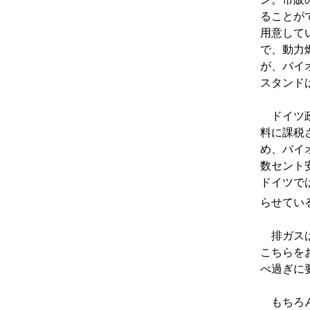
ることが
用意して
で、動力
が、バイ
スタンド
ドイツ政
料に課税
め、バイ
数セント
ドイツで
らせてい
排ガスは
こちらを
べ過ぎに
もちろん