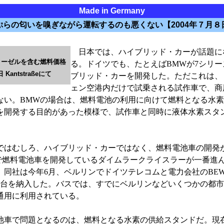
Made in Germany
ぷらの匂いを嗅ぎながら運転するのも悪くない【2004年７月８
日本では、ハイブリッド・カーが話題に
ィーゼルを含む燃料価格
る。ドイツでも、たとえばBMWが7シリー
 Kantstraßeにて
ブリッド・カーを開発した。ただこれは、
ェン空港内だけで試乗される試作車で、商
ない。BMWの場合は、燃料電池の利用に向けて燃料となる水
を開発する目的があった模様で、試作車と同時に液体水素スタ
はむしろ、ハイブリッド・カーではなく、燃料電池車の開発
で燃料電池車を開発しているダイムラークライスラーが一番進
。同社は今年6月、ベルリンでドイツテレコムと電力会社のBEW
4台を納入した。バスでは、すでにベルリンなどいくつかの都
通用に利用されている。
車で問題となるのは、燃料となる水素の供給スタンドだ。現