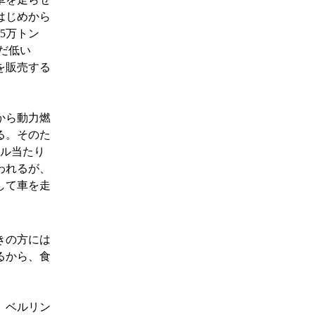
はじめから
5万トン
だ低い
を販売する
から動力燃
る。そのた
トル当たり
われるが、
して車を走
きの方には
るから、食
、ベルリン